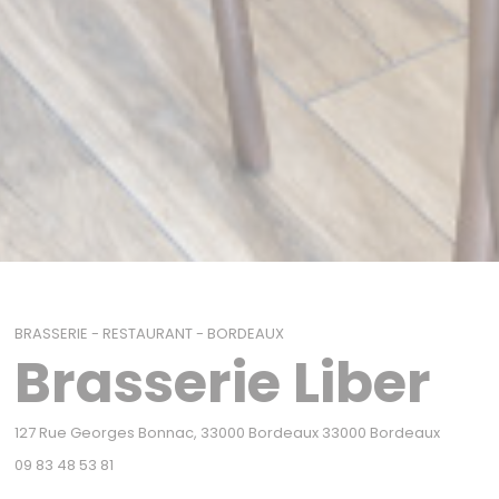
BRASSERIE - RESTAURANT
-
BORDEAUX
Brasserie Liber
((открыв
127 Rue Georges Bonnac, 33000 Bordeaux 33000 Bordeaux
09 83 48 53 81