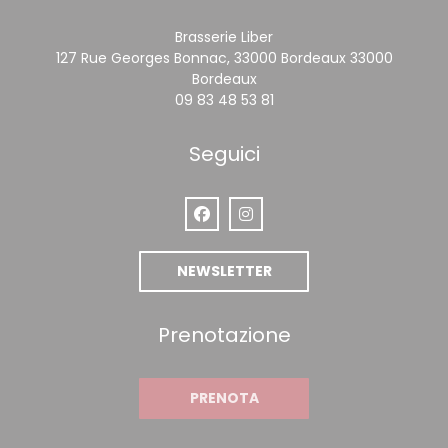
Brasserie Liber
127 Rue Georges Bonnac, 33000 Bordeaux 33000
((apre una nuova finestra)
Bordeaux
09 83 48 53 81
Seguici
Facebook ((apre una nuova finestr
Instagram ((apre una nuova 
NEWSLETTER
Prenotazione
PRENOTA