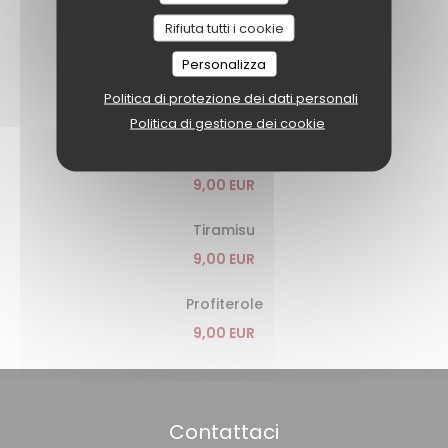
Brie de Meaux farci aux abricots, servi tiède
Rifiuta tutti i cookie
9,00 EUR
Personalizza
Biscuit cacao, ganache choco, poires
Politica di protezione dei dati personali
9,00 EUR
Politica di gestione dei cookie
Churros de LIBER
9,00 EUR
Tiramisu
9,00 EUR
Profiterole
9,00 EUR
Contattaci