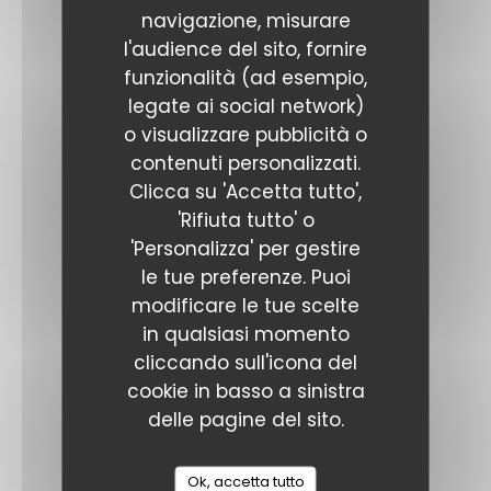
Mac’n cheese, boeuf confit
navigazione, misurare
19,00 EUR
l'audience del sito, fornire
funzionalità (ad esempio,
Echine de cochon braisé croustillante
legate ai social network)
22,00 EUR
o visualizzare pubblicità o
contenuti personalizzati.
Cuisse de canard confite, frites maison
Clicca su 'Accetta tutto',
24,00 EUR
'Rifiuta tutto' o
'Personalizza' per gestire
Pêche du jour, légumes d'un pot au feu
le tue preferenze. Puoi
23,00 EUR
modificare le tue scelte
in qualsiasi momento
Blanquette de veau servie en cocotte
cliccando sull'icona del
22,00 EUR
cookie in basso a sinistra
delle pagine del sito.
DESSERTS
Ok, accetta tutto