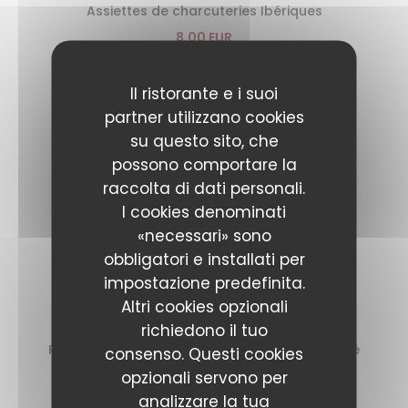
Assiettes de charcuteries Ibériques
8,00 EUR
Soupe de saison, croûtons & fromage
Il ristorante e i suoi
6,00 EUR
partner utilizzano cookies
su questo sito, che
Terrine de campagne maison Liber & pickles
possono comportare la
9,00 EUR
raccolta di dati personali.
I cookies denominati
Foie gras mi-cuit, chutney pomme/butternut
«necessari» sono
13,00 EUR
obbligatori e installati per
impostazione predefinita.
PLATS
Altri cookies opzionali
richiedono il tuo
Poulet Jaune et carottes des Landes, jus truffé
consenso. Questi cookies
opzionali servono per
24,00 EUR
analizzare la tua